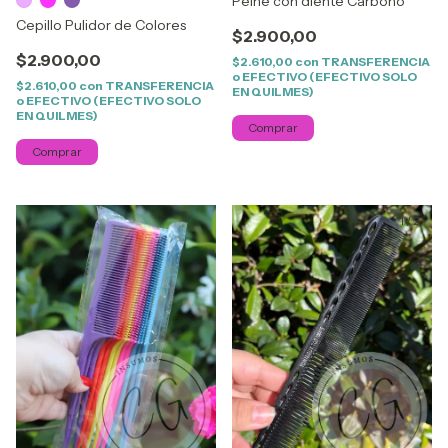
Peine con diente Carbono
Cepillo Pulidor de Colores
$2.900,00
$2.900,00
$2.610,00
con
TRANSFERENCIA
o EFECTIVO (EFECTIVO SOLO
$2.610,00
con
TRANSFERENCIA
EN QUILMES)
o EFECTIVO (EFECTIVO SOLO
EN QUILMES)
Comprar
1
/
2