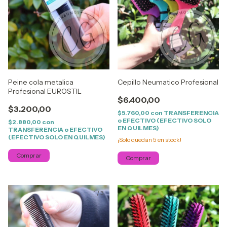
Peine cola metalica
Cepillo Neumatico Profesional
Profesional EUROSTIL
$6.400,00
$3.200,00
$5.760,00
con
TRANSFERENCIA
o EFECTIVO (EFECTIVO SOLO
$2.880,00
con
EN QUILMES)
TRANSFERENCIA o EFECTIVO
(EFECTIVO SOLO EN QUILMES)
¡Solo quedan
5
en stock!
1
/
3