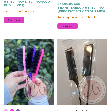
o EFECTIVO (EFECTIVO SOLO
$4.680,00
con
EN QUILMES)
TRANSFERENCIA o EFECTIVO
¡Solo quedan
2
en stock!
(EFECTIVO SOLO EN QUILMES)
¡No te lo pierdas, es el último!
Comprar
1
/
2