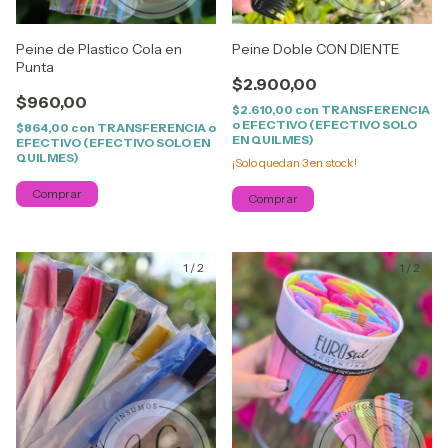
Peine de Plastico Cola en
Peine Doble CON DIENTE
Punta
$2.900,00
$960,00
$2.610,00
con
TRANSFERENCIA
o EFECTIVO (EFECTIVO SOLO
$864,00
con
TRANSFERENCIA o
EN QUILMES)
EFECTIVO (EFECTIVO SOLO EN
QUILMES)
¡Solo quedan
3
en stock!
1
/
2
1
/
2