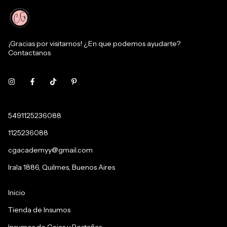
¡Gracias por visitarnos! ¿En que podemos ayudarte?
Contactanos
5491125236088
1125236088
cgacademyy@gmail.com
Irala 1886, Quilmes, Buenos Aires
Inicio
Tienda de Insumos
Insumos de Cejas y Pestañas