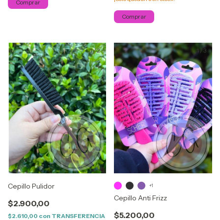
Comprar
1
/
2
1
/
3
Cepillo Pulidor
+1
Cepillo Anti Frizz
$2.900,00
$5.200,00
$2.610,00
con
TRANSFERENCIA