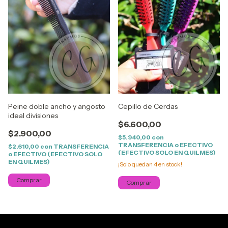
Peine doble ancho y angosto
Cepillo de Cerdas
ideal divisiones
$6.600,00
$2.900,00
$5.940,00
con
TRANSFERENCIA o EFECTIVO
$2.610,00
con
TRANSFERENCIA
(EFECTIVO SOLO EN QUILMES)
o EFECTIVO (EFECTIVO SOLO
EN QUILMES)
¡Solo quedan
4
en stock!