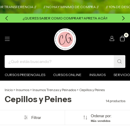
NSFERENCIA //
// NO HAY MINIMO DE COMPRA //
// 10% DE DESCUEN
¿QUERES SABER COMO COMPRAR? APRETA ACÁ!!
0
CURSOS PRESENCIALES
CURSOS ONLINE
INSUMOS
SERVICIO
Inicio
>
Insumos
>
Insumos Trenzas y Peinados
>
Cepillos y Peines
Cepillos y Peines
14 productos
Ordenar por:
Filtrar
Más vendidos