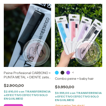
1
/
4
Peine Profesional CARBONO +
+1
PUNTA METAL + DIENTE zatis
Combo peine + baby hair
o toni and guy
$2.900,00
$3.950,00
$2.610,00
con
TRANSFERENCIA
$3.555,00
con
TRANSFERENCIA
o EFECTIVO (EFECTIVO SOLO
o EFECTIVO (EFECTIVO SOLO
EN QUILMES)
EN QUILMES)
¡Solo quedan
3
en stock!