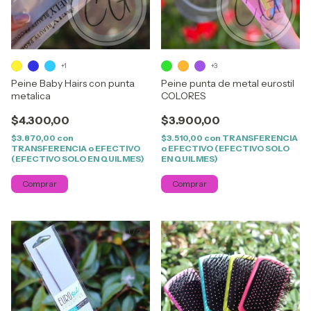
+1
+3
Peine Baby Hairs con punta
Peine punta de metal eurostil
metalica
COLORES
$4.300,00
$3.900,00
$3.870,00
con
$3.510,00
con
TRANSFERENCIA
TRANSFERENCIA o EFECTIVO
o EFECTIVO (EFECTIVO SOLO
(EFECTIVO SOLO EN QUILMES)
EN QUILMES)
Comprar
Comprar
1
/
2