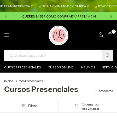
NSFERENCIA //
// NO HAY MINIMO DE COMPRA //
// 10% DE DESCUEN
¿QUERES SABER COMO COMPRAR? APRETA ACÁ!!
0
CURSOS PRESENCIALES
CURSOS ONLINE
INSUMOS
SERVICIO
Inicio
>
Cursos Presenciales
Cursos Presenciales
16 productos
Ordenar por:
Filtrar
Más vendidos