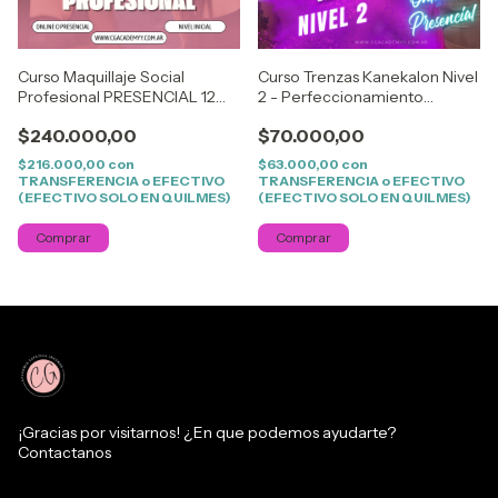
Curso Maquillaje Social
Curso Trenzas Kanekalon Nivel
Profesional PRESENCIAL 12
2 - Perfeccionamiento
clases
PRESENCIAL
$240.000,00
$70.000,00
$216.000,00
con
$63.000,00
con
TRANSFERENCIA o EFECTIVO
TRANSFERENCIA o EFECTIVO
(EFECTIVO SOLO EN QUILMES)
(EFECTIVO SOLO EN QUILMES)
Comprar
Comprar
¡Gracias por visitarnos! ¿En que podemos ayudarte?
Contactanos