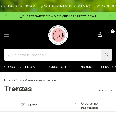
 TRANSFERENCIA //
// NO HAY MINIMO DE COMPRA //
// 10% DE DES
¿QUERES SABER COMO COMPRAR? APRETA ACÁ!!
0
CURSOS PRESENCIALES
CURSOS ONLINE
INSUMOS
SERVICIO
Inicio
>
Cursos Presenciales
>
Trenzas
Trenzas
8 productos
Ordenar por:
Filtrar
Más vendidos